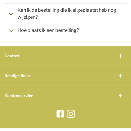
Kan ik de bestelling die ik al geplaatst heb nog
wijzigen?
Hoe plaats ik een bestelling?
Contact
Handige links
Klantenservice
Wil je ons volgen?
Bekijk onze Facebook pagina
Bekijk onze Instagram pagina