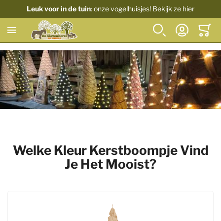
Leuk voor in de tuin
: onze vogelhuisjes! Bekijk ze hier
Zoek
Account
Winkel
Welke Kleur Kerstboompje Vind
Je Het Mooist?