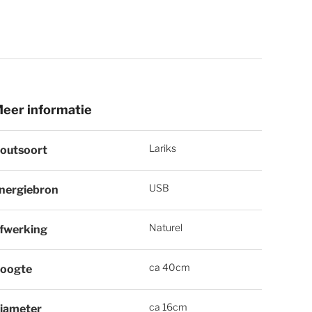
eer informatie
eer informatie
Lariks
outsoort
USB
nergiebron
Naturel
fwerking
ca 40cm
oogte
ca 16cm
iameter