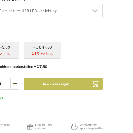
0 cm naturel USB LED-verlichting
 49,50
4
€ 47,00
orting
14
% korting
ekker meebestellen
+
€ 7,50
In winkelwagen
ad
emaakt
Ook leuk als
Afhalen met
ct
cadeau
gratis kop koffie