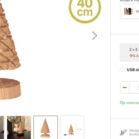
4
2
€
9
% k
USB st
Op voorra
Handg
produ