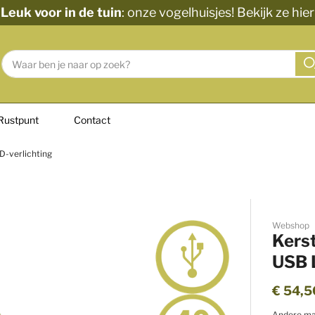
Leuk voor in de tuin
: onze vogelhuisjes! Bekijk ze hier
Zoek
Close s
Rustpunt
Contact
-verlichting
Webshop
Kers
USB 
€ 54,5
Andere ma