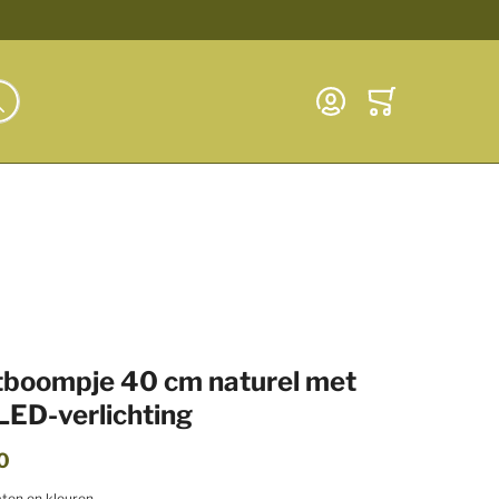
Zoek
Account
Winkelwagen
earch
tboompje 40 cm naturel met
LED-verlichting
0
ten en kleuren