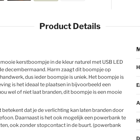
Product Details
M
M
 Dit mooie kerstboompje in de kleur naturel met USB LED
H
bij de decembermaand. Harm zaagt dit boompje op
t handwerk, dus ieder boompje is uniek. Het boompje is
ing is het ideaal te plaatsen in bijvoorbeeld een
E
nou wel of niet laat branden, dit boompje is een mooie
A
 betekent dat je de verlichting kan laten branden door
lefoon. Daarnaast is het ook mogelijk een powerbank te
H
tten, ook zonder stopcontact in de buurt. (powerbank
D