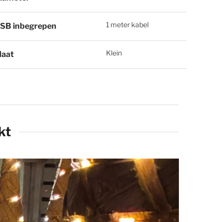
1 meter kabel
SB inbegrepen
Klein
aat
kt