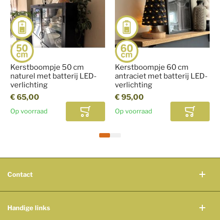
Kerstboompje 50 cm
Kerstboompje 60 cm
naturel met batterij LED-
antraciet met batterij LED-
verlichting
verlichting
€ 65,00
€ 95,00
Op voorraad
Op voorraad
In winkelwagen
In winke
Contact
Handige links