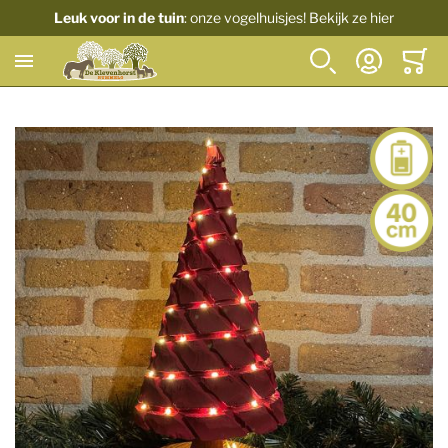
Leuk voor in de tuin
: onze vogelhuisjes! Bekijk ze hier
Zoek
Account
Winkel
Ga naar het einde van de afbeeldingen-gallerij