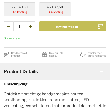
2
€ 49,50
4
€ 47,50
9
% korting
13
% korting
In winkelwagen
Op voorraad
Handgemaakt
Ook leuk als
Afhalen met
product
cadeau
gratis kop koffie
Product Details
Omschrijving
Ontdek dit prachtige handgemaakte houten
kerstboompje in de kleur rood met batterij LED
verlichting, een schitterend natuurproduct dat met liefde